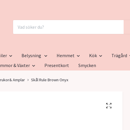
iler
Belysning
Hemmet
Kök
Trägård
ommor & Växter
Presentkort
Smycken
rukor& Amplar
Skål Rule Brown Onyx