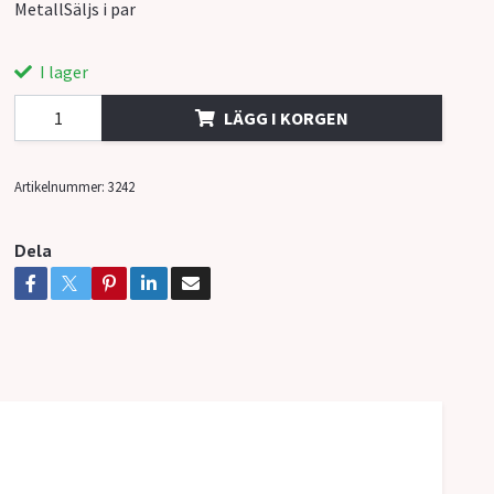
MetallSäljs i par
I lager
LÄGG I KORGEN
Artikelnummer:
3242
Dela