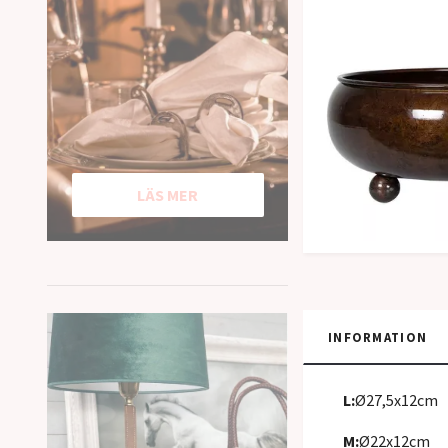
LÄS MER
INFORMATION
L:
Ø27,5x12cm
M:
Ø22x12cm