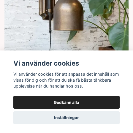
Vi använder cookies
Vi använder cookies för att anpassa det innehåll som
visas för dig och för att du ska få bästa tänkbara
upplevelse när du handlar hos oss.
Lägg i korgen
Lampa för vägg
Godkänn alla
695 kr
Inställningar
I lager