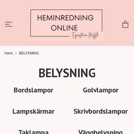
Hem
BELYSNING
BELYSNING
Bordslampor
Golvlampor
Lampskärmar
Skrivbordslampor
Taklampa
Väggbelysning