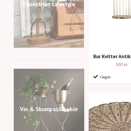
Equestrian Lifestyle
Bur Kvitter Anti
500 kr
I lager
Vin & Skumpatillbehör