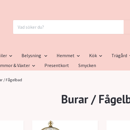
iler
Belysning
Hemmet
Kök
Trägård
ommor & Växter
Presentkort
Smycken
ar / Fågelbad
Burar / Fågel