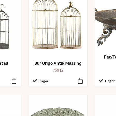
Fat/F
etall
Bur Origo Antik Mässing
750 kr
I lager
I lager