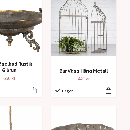
ågelbad Rustik
G.brun
Bur Vägg Häng Metall
650 kr
440 kr
I lager