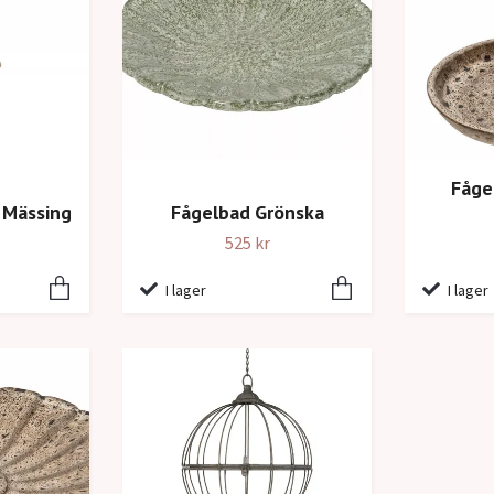
Fåge
Fågelbad Grönska
k Mässing
525 kr
I lager
I lager