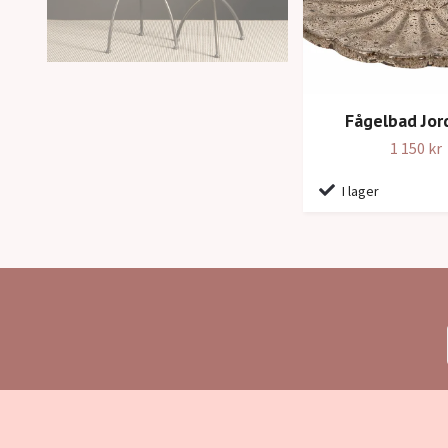
Fågelbad Jor
1 150 kr
I lager