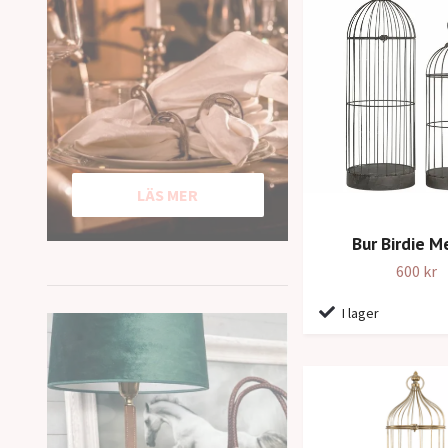
LÄS MER
Bur Birdie M
600 kr
I lager