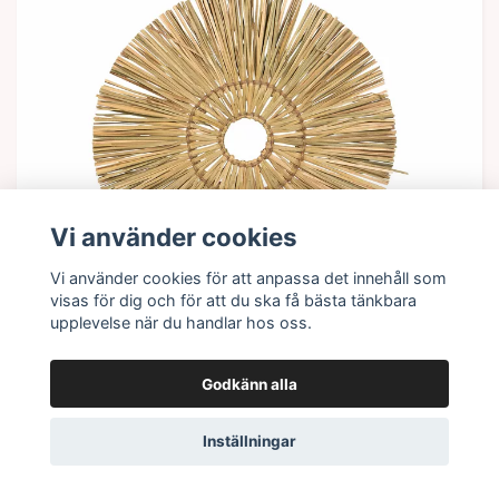
Vi använder cookies
Vi använder cookies för att anpassa det innehåll som
visas för dig och för att du ska få bästa tänkbara
Lägg i korgen
upplevelse när du handlar hos oss.
Väggdekoration Cirkel
Godkänn alla
155 kr
Inställningar
I lager