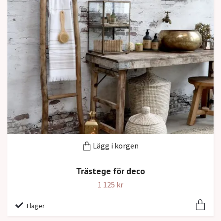
Lägg i korgen
Trästege för deco
1 125 kr
I lager