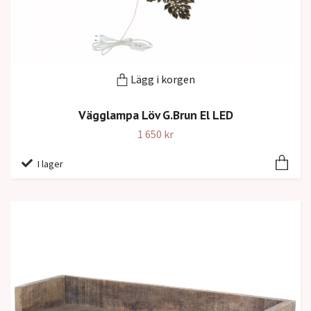
Lägg i korgen
Vägglampa Löv G.Brun El LED
1 650 kr
I lager