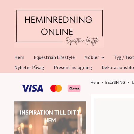
Hem
Equestrian Lifestyle
Möbler
Tyg / Text
Nyheter Påväg
Presentinslagning
Dekorationsbl
Hem
BELYSNING
T
INSPIRATION TILL DITT
HEM