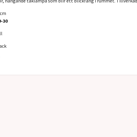
or, hängande taklampa som blir ett blickfång i rummet. Tillverkad 
6cm
9-30
l
ack
W