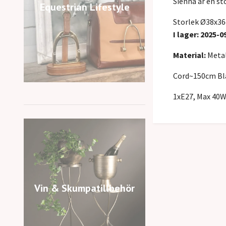
Sienna är en st
Equestrian Lifestyle
Storlek Ø38x3
I lager: 2025-0
Material:
Metal
Cord~150cm Bl
1xE27, Max 40
Vin & Skumpatillbehör