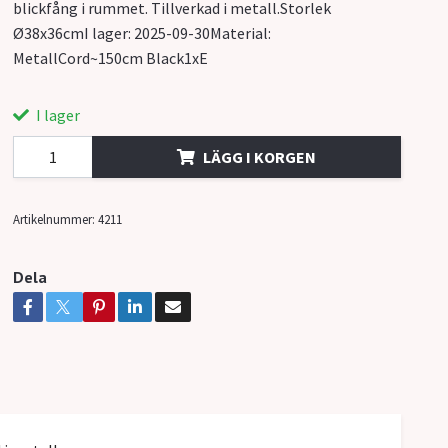
blickfång i rummet. Tillverkad i metall.Storlek
Ø38x36cmI lager: 2025-09-30Material:
MetallCord~150cm Black1xE
I lager
LÄGG I KORGEN
Artikelnummer:
4211
Dela