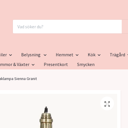
iler
Belysning
Hemmet
Kök
Trägård
ommor & Växter
Presentkort
Smycken
aklampa Sienna Granit