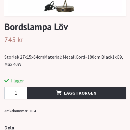
Bordslampa Löv
745 kr
Storlek 27x15x64cmMaterial: MetallCord~180cm Black1xG9,
Max 40W
I lager
LÄGG I KORGEN
Artikelnummer:
3184
Dela