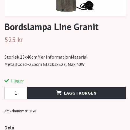
Bordslampa Line Granit
525 kr
Storlek 13x46cmMer InformationMaterial:
MetallCord~225cm Black1xE27, Max 40W
I lager
LÄGG I KORGEN
Artikelnummer:
3178
Dela