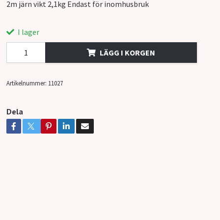
2m järn vikt 2,1kg Endast för inomhusbruk
I lager
LÄGG I KORGEN
Artikelnummer:
11027
Dela