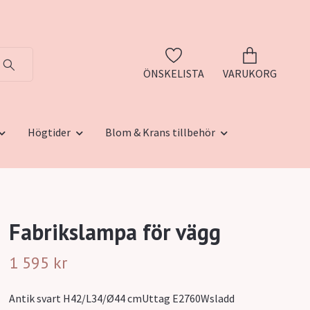
ÖNSKELISTA
VARUKORG
Högtider
Blom & Krans tillbehör
Fabrikslampa för vägg
1 595 kr
Antik svart H42/L34/Ø44 cmUttag E2760Wsladd