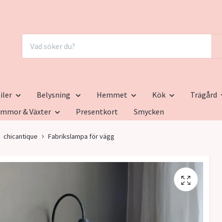
iler
Belysning
Hemmet
Kök
Trägård
ommor & Växter
Presentkort
Smycken
chicantique
Fabrikslampa för vägg