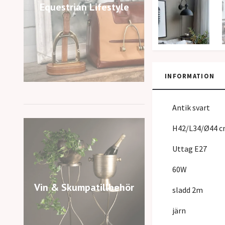
Equestrian Lifestyle
INFORMATION
Antik svart
H42/L34/Ø44 
Uttag E27
60W
Vin & Skumpatillbehör
sladd 2m
järn