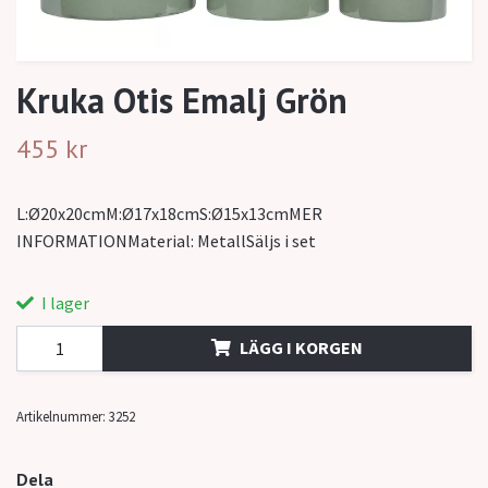
Kruka Otis Emalj Grön
455 kr
L:Ø20x20cmM:Ø17x18cmS:Ø15x13cmMER
INFORMATIONMaterial: MetallSäljs i set
I lager
LÄGG I KORGEN
Artikelnummer:
3252
Dela