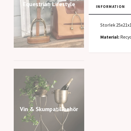
Equestrian Lifestyle
INFORMATION
Storlek 25x21
Material:
Recyc
Vin & Skumpatillbehör