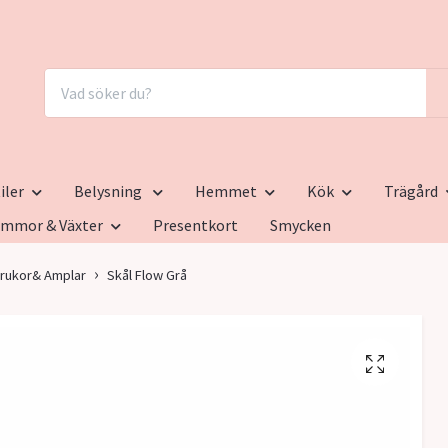
iler
Belysning
Hemmet
Kök
Trägård
ommor & Växter
Presentkort
Smycken
rukor& Amplar
Skål Flow Grå