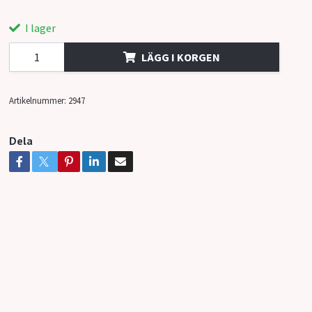
I lager
LÄGG I KORGEN
Artikelnummer:
2947
Dela