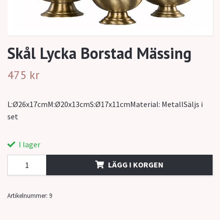
Skål Lycka Borstad Mässing
475 kr
L:Ø26x17cmM:Ø20x13cmS:Ø17x11cmMaterial: MetallSäljs i
set
I lager
LÄGG I KORGEN
Artikelnummer:
9