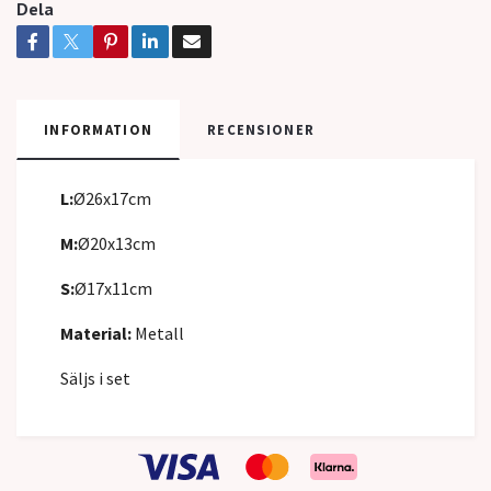
Dela
INFORMATION
RECENSIONER
L:
Ø26x17cm
M:
Ø20x13cm
S:
Ø17x11cm
Material:
Metall
Säljs i set