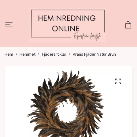
Hem
Hemmet
Fjäderartiklar
Krans Fjäder Natur Brun