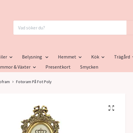
iler
Belysning
Hemmet
Kök
Trägård
ommor & Växter
Presentkort
Smycken
ofram
Fotoram På Fot Poly