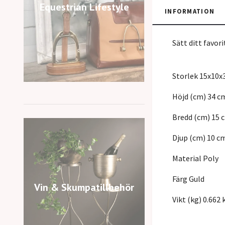
Equestrian Lifestyle
INFORMATION
Sätt ditt favor
Storlek 15x10
Höjd (cm) 34 c
Bredd (cm) 15 
Djup (cm) 10 c
Material Poly
Färg Guld
Vin & Skumpatillbehör
Vikt (kg) 0.662 