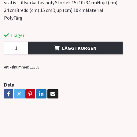
stativ. Tillverkad av poly.Storlek 15x10x34cmHöjd (cm)
34 cmBredd (cm) 15 cmDjup (cm) 10 cmMaterial
PolyFärg
I lager
LÄGG I KORGEN
Artikelnummer:
11398
Dela