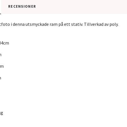
RECENSIONER
itfoto i denna utsmyckade ram på ett stativ. Tillverkad av poly.
x34cm
m
cm
m
kg