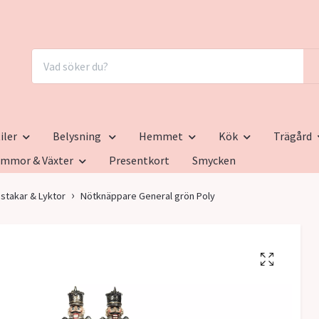
iler
Belysning
Hemmet
Kök
Trägård
ommor & Växter
Presentkort
Smycken
sstakar & Lyktor
Nötknäppare General grön Poly