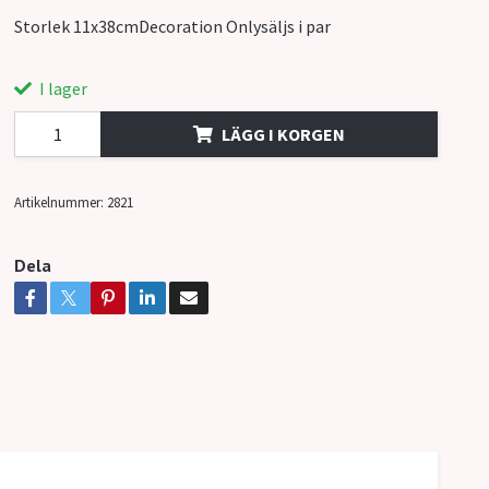
Storlek 11x38cmDecoration Onlysäljs i par
I lager
LÄGG I KORGEN
Artikelnummer:
2821
Dela