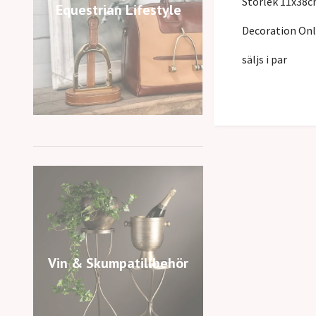
Storlek 11x38
Equestrian Lifestyle
Decoration Onl
säljs i par
Vin & Skumpatillbehör