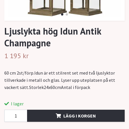
Ljuslykta hög Idun Antik
Champagne
1 195 kr
60 cm 2st/förp.Idun är ett stilrent set med två ljuslyktor
tillverkade i metall och glas. Lyser upp uteplatsen på ett
vackert sätt.Storlek24x60cmAntal i förpack
I lager
LÄGG I KORGEN