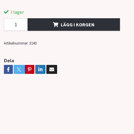
I lager
LÄGG I KORGEN
Artikelnummer:
3140
Dela