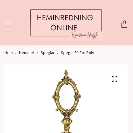
Hem
Hemmet
Speglar
Spegel På Fot Poly