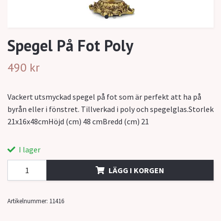
Spegel På Fot Poly
490 kr
Vackert utsmyckad spegel på fot som är perfekt att ha på
byrån eller i fönstret. Tillverkad i poly och spegelglas.Storlek
21x16x48cmHöjd (cm) 48 cmBredd (cm) 21
I lager
LÄGG I KORGEN
Artikelnummer:
11416