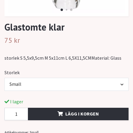
Glastomte klar
75 kr
storlek S 5,5x9,5cm M 5x11cm L 6,5X11,5CMMaterial: Glass
Storlek
Small
I lager
LÄGG I KORGEN
Artikelnummer:
Small