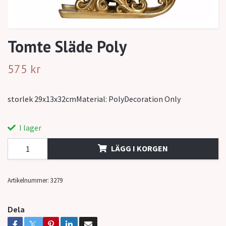
Tomte Släde Poly
575 kr
storlek 29x13x32cmMaterial: PolyDecoration Only
I lager
LÄGG I KORGEN
Artikelnummer:
3279
Dela