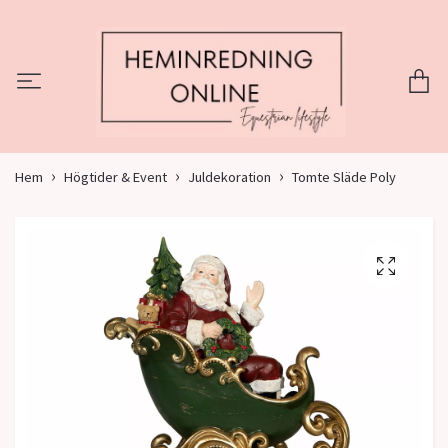
Hem
Högtider & Event
Juldekoration
Tomte Släde Poly