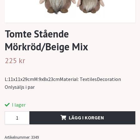
Tomte Stående
Mörkröd/Beige Mix
225 kr
L:11x11x29cmM:9x8x23cmMaterial: TextilesDecoration
Onlysäljs i par
I lager
LÄGG I KORGEN
Artikelnummer:
3349