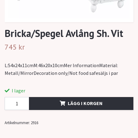
Bricka/Spegel Avlång Sh. Vit
745 kr
L:54x24x11cmM:46x20x10cmMer InformationMaterial:
Metall/MirrorDecoration only/Not food safesäljs i par
I lager
LÄGG I KORGEN
Artikelnummer:
2916