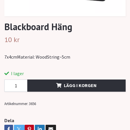
Blackboard Häng
10 kr
7x4cmMaterial: WoodString~5cm
I lager
LÄGG I KORGEN
Artikelnummer:
3656
Dela