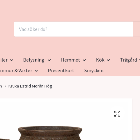
iler
Belysning
Hemmet
Kök
Trägård
ommor & Växter
Presentkort
Smycken
n
Kruka Estrid Morän Hög