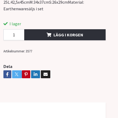
25L:42,5x45cmM:34x37cmS:26x29cmMaterial:
Earthenwaresäljs i set
I lager
LÄGG I KORGEN
Artikelnummer:
3577
Dela