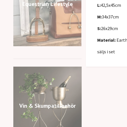
Equestrian Lifestyle
L:
42,5x45cm
M:
34x37cm
S:
26x29cm
Material:
Eart
säljs i set
Vin & Skumpatillbehör