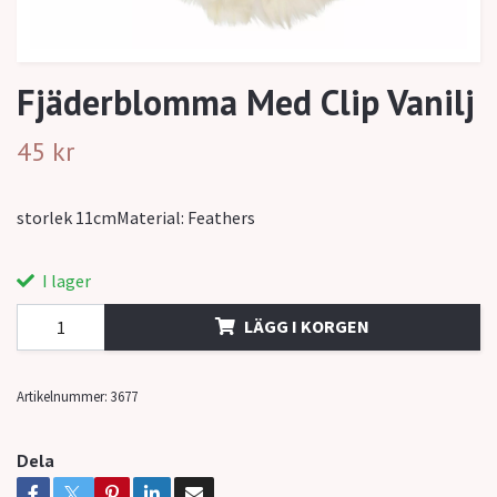
Fjäderblomma Med Clip Vanilj
45 kr
storlek 11cmMaterial: Feathers
I lager
LÄGG I KORGEN
Artikelnummer:
3677
Dela