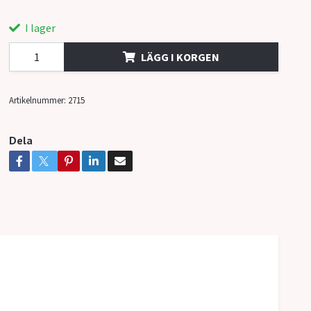
I lager
LÄGG I KORGEN
Artikelnummer:
2715
Dela