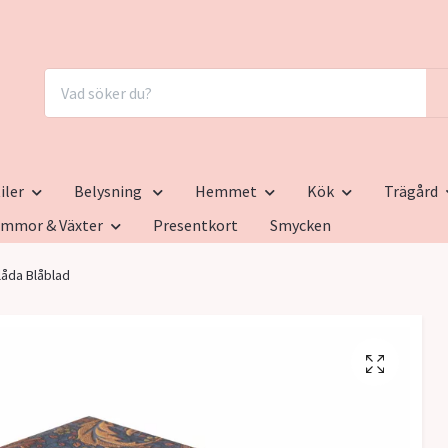
iler
Belysning
Hemmet
Kök
Trägård
ommor & Växter
Presentkort
Smycken
låda Blåblad