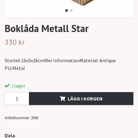
Boklåda Metall Star
330 kr
Storlek 16x5x26cmMer InformationMaterial: Antique
PU/Metal
I lager
LÄGG I KORGEN
Artikelnummer:
2696
Dela