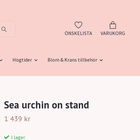
ÖNSKELISTA
VARUKORG
Högtider
Blom & Krans tillbehör
Sea urchin on stand
1 439 kr
I lager