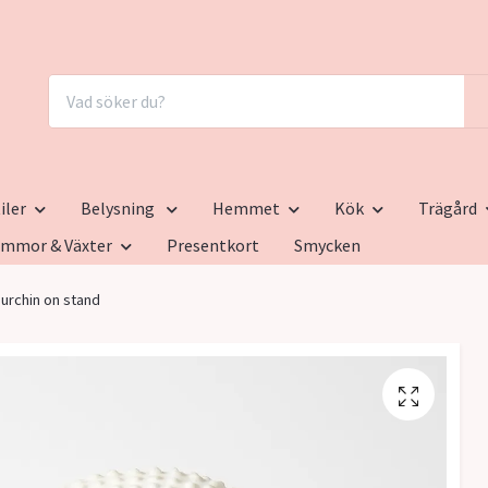
iler
Belysning
Hemmet
Kök
Trägård
ommor & Växter
Presentkort
Smycken
urchin on stand