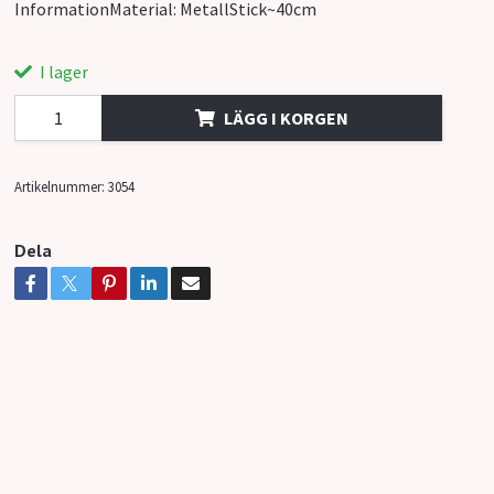
InformationMaterial: MetallStick~40cm
I lager
LÄGG I KORGEN
Artikelnummer:
3054
Dela