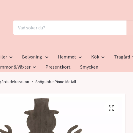
iler
Belysning
Hemmet
Kök
Trägård
ommor & Växter
Presentkort
Smycken
gårdsdekoration
Snögubbe Pinne Metall