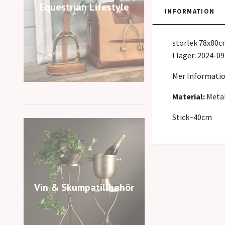
Equestrian Lifestyle
INFORMATION
storlek 78x80
I lager: 2024-0
Mer Informati
Material:
Metal
Stick~40cm
Vin & Skumpatillbehör