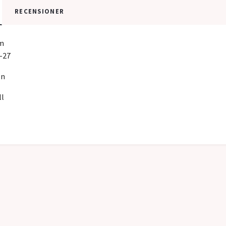
RECENSIONER
cm
9-27
on
l