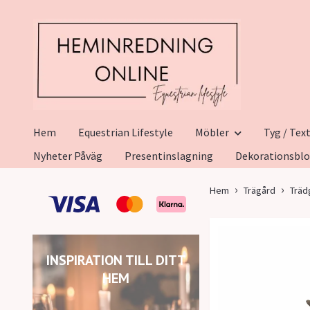
Hem
Equestrian Lifestyle
Möbler
Tyg / Text
Nyheter Påväg
Presentinslagning
Dekorationsbl
Hem
Trägård
Träd
INSPIRATION TILL DITT
HEM