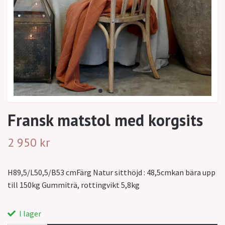
Fransk matstol med korgsits
2 950 kr
H89,5/L50,5/B53 cmFärg Natur sitthöjd : 48,5cmkan bära upp
till 150kg Gummiträ, rottingvikt 5,8kg
I lager