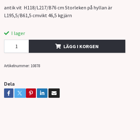
antik vit H118/L217/B76 cm Storleken på hyllan är
L195,5/B61,5 cmvikt 46,5 kgjärn
I lager
LÄGG I KORGEN
Artikelnummer:
10878
Dela