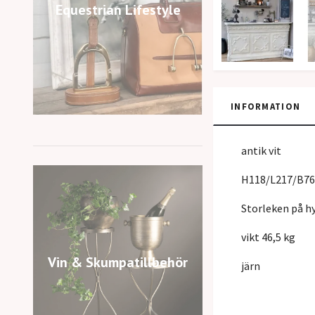
Equestrian Lifestyle
INFORMATION
antik vit
H118/L217/B76
Storleken på hy
vikt 46,5 kg
Vin & Skumpatillbehör
järn