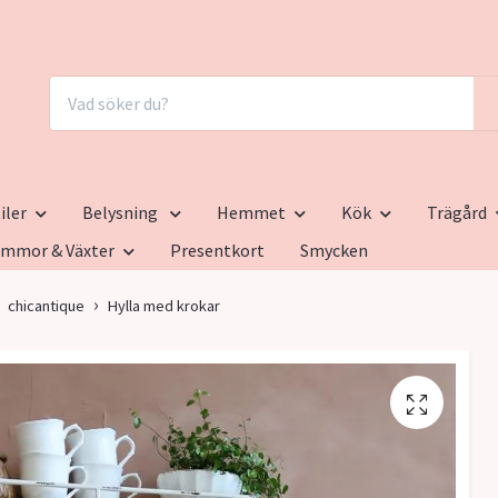
iler
Belysning
Hemmet
Kök
Trägård
ommor & Växter
Presentkort
Smycken
chicantique
Hylla med krokar