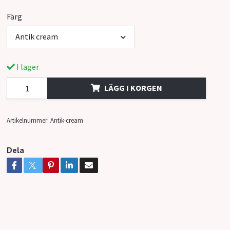
Färg
Antik cream
I lager
LÄGG I KORGEN
Artikelnummer:
Antik-cream
Dela