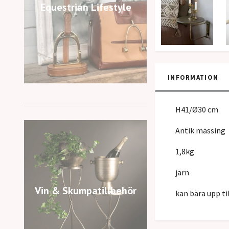
Equestrian Lifestyle
INFORMATION
H41/Ø30 cm
Antik mässing
1,8kg
järn
Vin & Skumpatillbehör
kan bära upp ti