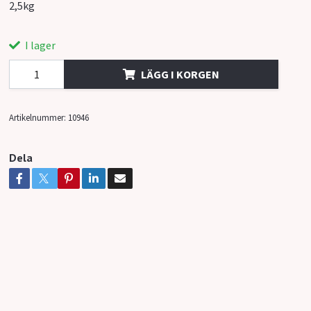
2,5kg
I lager
LÄGG I KORGEN
Artikelnummer:
10946
Dela