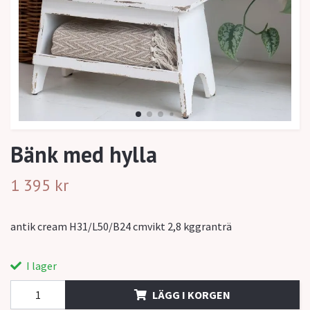
Bänk med hylla
1 395 kr
antik cream H31/L50/B24 cmvikt 2,8 kggranträ
I lager
LÄGG I KORGEN