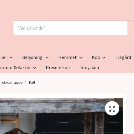
iler
Belysning
Hemmet
Kök
Trägård
ommor & Växter
Presentkort
Smycken
chicantique
Pall