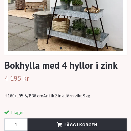
Bokhylla med 4 hyllor i zink
4 195 kr
H160/L95,5/B36 cmAntik Zink Järn vikt 9kg
I lager
LÄGG I KORGEN