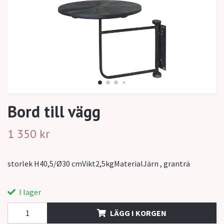
Bord till vägg
1 350 kr
storlek H40,5/Ø30 cmVikt2,5kgMaterialJärn , granträ
I lager
LÄGG I KORGEN