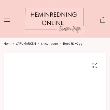
Hem
VARUMÄRKEN
chicantique
Bord till vägg