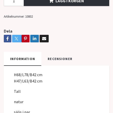
LÄGG I KORGEN
Artikelnummer:
10802
Dela
INFORMATION
RECENSIONER
H68/L78/B42 cm
H47/L63/B42 cm
Tall
natur
säljs i par