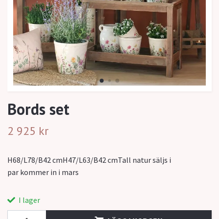
Bords set
2 925 kr
H68/L78/B42 cmH47/L63/B42 cmTall natur säljs i
par kommer in i mars
I lager