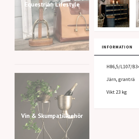
Equestrian Lifestyle
INFORMATION
H86,5/L107/B3
Järn, granträ
Vikt 23 kg
Vin & Skumpatillbehör