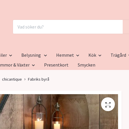
iler
Belysning
Hemmet
Kök
Trägård
ommor & Växter
Presentkort
Smycken
chicantique
Fabriks byrå