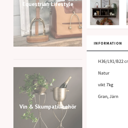
Equestrian Lifestyle
INFORMATION
H36/L91/B22 c
Natur
vikt 7kg
Gran, Järn
Vin & Skumpatillbehör