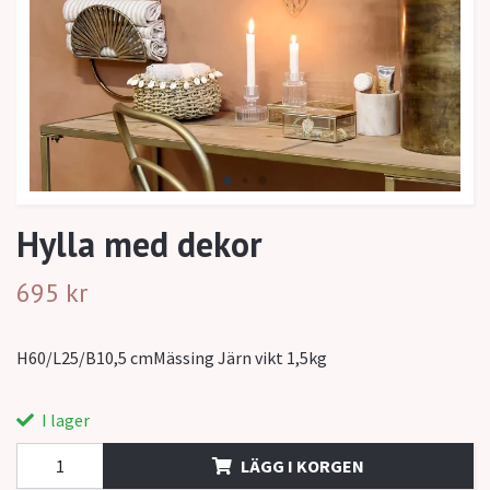
Hylla med dekor
695 kr
H60/L25/B10,5 cmMässing Järn vikt 1,5kg
I lager
LÄGG I KORGEN