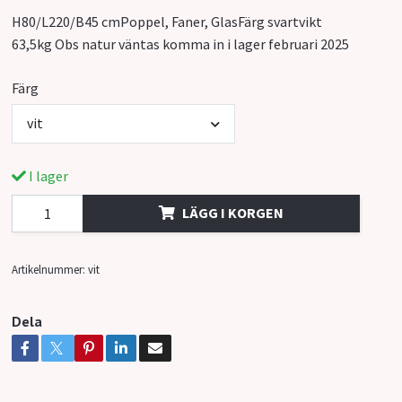
H80/L220/B45 cmPoppel, Faner, GlasFärg svartvikt
63,5kg Obs natur väntas komma in i lager februari 2025
Färg
vit
I lager
LÄGG I KORGEN
Artikelnummer:
vit
Dela