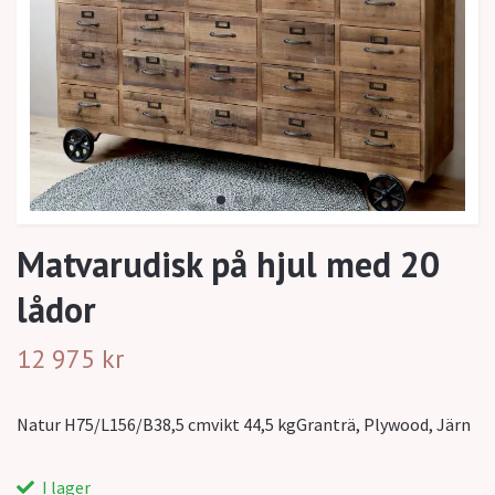
Matvarudisk på hjul med 20
lådor
12 975 kr
Natur H75/L156/B38,5 cmvikt 44,5 kgGranträ, Plywood, Järn
I lager