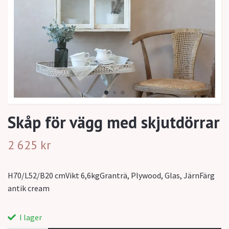
Skåp för vägg med skjutdörrar
2 625 kr
H70/L52/B20 cmVikt 6,6kgGranträ, Plywood, Glas, JärnFärg
antik cream
I lager