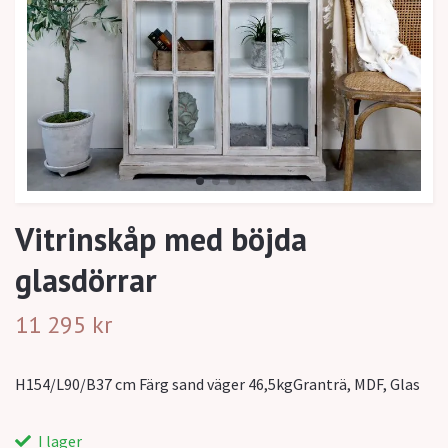
Vitrinskåp med böjda
glasdörrar
11 295 kr
H154/L90/B37 cm Färg sand väger 46,5kgGranträ, MDF, Glas
I lager