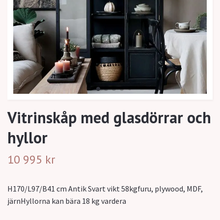
Vitrinskåp med glasdörrar och
hyllor
10 995 kr
H170/L97/B41 cm Antik Svart vikt 58kgfuru, plywood, MDF,
järnHyllorna kan bära 18 kg vardera