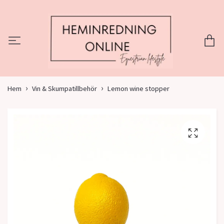
Hem
Vin & Skumpatillbehör
Lemon wine stopper